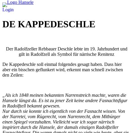
Login
DE KAPPEDESCHLE
Der Radolfzeller Rebbauer Deschle lebte im 19. Jahrhundert und
gilt in Radolfzell als Symbol für närrische Renitenz
De Kappedeschle soll einmal folgendes gesagt haben. Dass hier
aber ein bisschen geflunkert wird, erkennt man schnell zwischen
den Zeilen:
„Als ich 1848 meinen bekannten Narrenstreich machte, waren die
Hansele längst da. Es ist zu jener Zeit keine andere Fasnachtsfigur
in Radolfzell bekannt gewesen.
Nur durch sie konnte ich eigentlich von der Fasnacht wissen. Von
der Narretei, vom Rügerecht, vom Narrenrecht, dem Mitbürger
einen Spiegel vorzuhalten. Vielleicht war ich sogar närrisch
inspiriert durch die Hansele, der damals einzigen Radolfzeller
Fasnachtsfigur. Die waren damals nicht so viele wie heute, aber sie